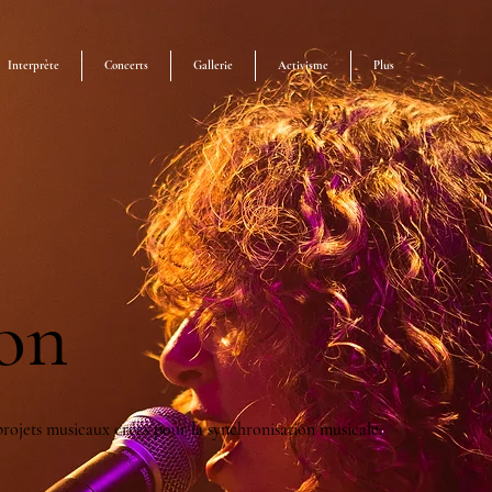
Interprète
Concerts
Gallerie
Activisme
Plus
on
rojets musicaux créés pour la synchronisation musicale.