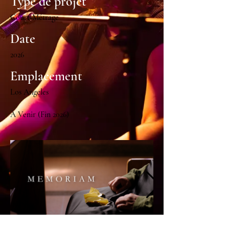
Type de projet
Court-Métrage
Date
2026
Emplacement
Los Angeles
À Venir (Fin 2026)